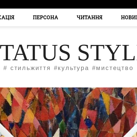
КАЦІЯ
ПЕРСОНА
ЧИТАННЯ
НОВИ
STATUS STYL
# стильжиття #культура #мистецтво