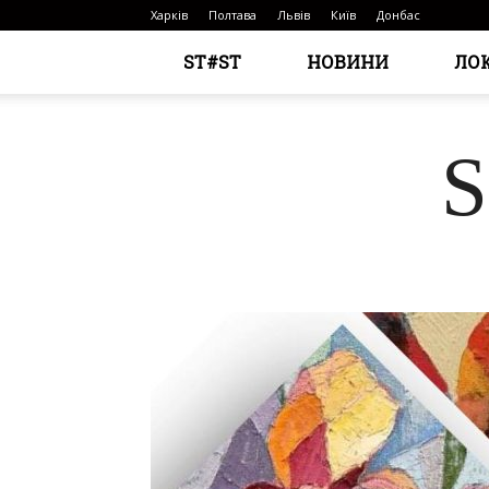
Харків
Полтава
Львів
Київ
Донбас
ST#ST
НОВИНИ
ЛО