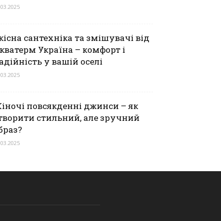
.03.2025
кісна сантехніка та змішувачі від
кватерм Україна – комфорт і
адійність у вашій оселі
.03.2025
іночі повсякденні джинси – як
творити стильний, але зручний
браз?
.03.2025