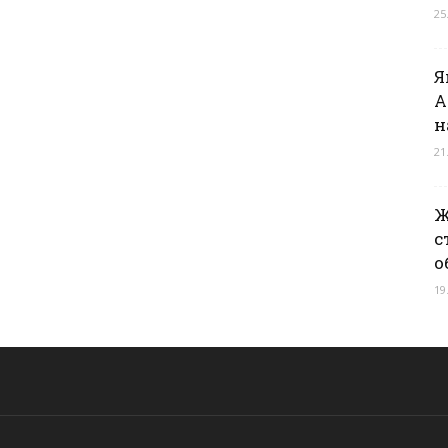
25
Я
А
н
21
Ж
с
о
19