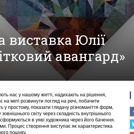
 виставка Юлії
вітковий авангард»
ють нас у нашому житті, надихають на рішення,
є на меті розвинути погляд на речі, побачити
ть у простому, показати глядачу різноманіття форм,
зовнішнього світу через складність внутрішнього
ансформуються в уяві художника через його бачення.
рми. Процес створення виступає як характеристика
чого пошуку.