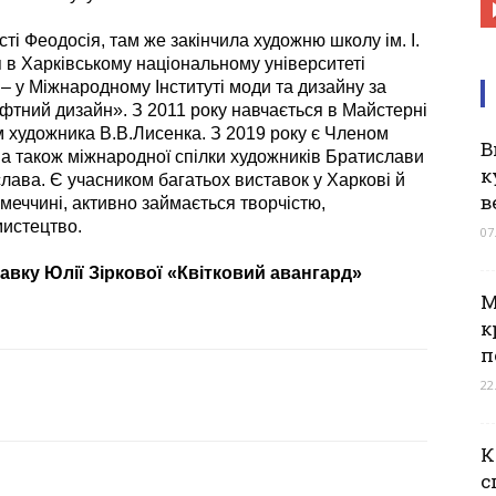
сті Феодосія, там же закінчила художню школу ім. І.
 в Харківському національному університеті
 – у Міжнародному Інституті моди та дизайну за
фтний дизайн». З 2011 року навчається в Майстерні
м художника В.В.Лисенка. З 2019 року є Членом
В
 а також міжнародної спілки художників Братислави
к
слава. Є учасником багатьох виставок у Харкові й
в
імеччині, активно займається творчістю,
мистецтво.
07
вку Юлії Зіркової «Квітковий авангард»
М
к
п
22
К
с