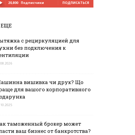
20,800
Подписчики
ПОДПИСАТЬСЯ
ЕЩЕ
ытяжка с рециркуляцией для
ухни без подключения к
ентиляции
.08.2026
ашинна вишивка чи друк? Що
раще для вашого корпоративного
одарунка
.10.2025
ак таможенный брокер может
пасти ваш бизнес от банкротства?