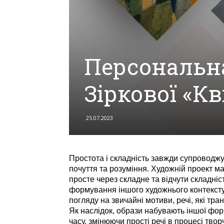
Персональна
Зіркової «К
25.07.2023
Простота і складність завжди супроводжу
почуття та розуміння. Художній проект ма
просте через складне та відчути складніс
формування іншого художнього контексту 
погляду на звичайні мотиви, речі, які тр
Як наслідок, образи набувають іншої фо
часу, змінюючи прості речі в процесі твор